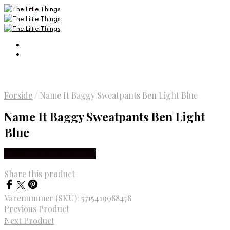
Forside
/
Name It Baggy Sweatpants Ben Light Blue
Name It Baggy Sweatpants Ben Light
Blue
Købes Hos Smartkidz.dk
Share this product
Varenummer (SKU):
5715419988478
Previous Product
Next Product