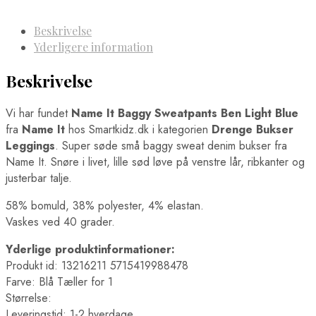
Beskrivelse
Yderligere information
Beskrivelse
Vi har fundet
Name It Baggy Sweatpants Ben Light Blue
fra
Name It
hos Smartkidz.dk i kategorien
Drenge Bukser
Leggings
. Super søde små baggy sweat denim bukser fra
Name It. Snøre i livet, lille sød løve på venstre lår, ribkanter og
justerbar talje.
58% bomuld, 38% polyester, 4% elastan.
Vaskes ved 40 grader.
Yderlige produktinformationer:
Produkt id: 13216211 5715419988478
Farve: Blå Tæller for 1
Størrelse:
Leveringstid: 1-2 hverdage