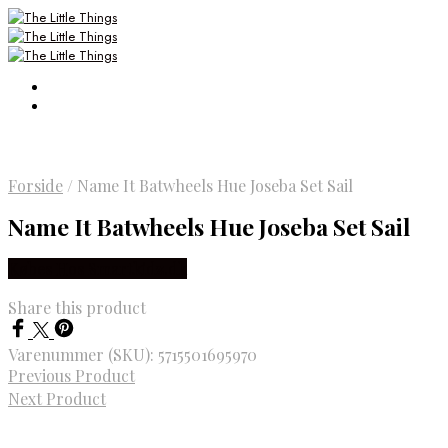
Forside
/
Name It Batwheels Hue Joseba Set Sail
Name It Batwheels Hue Joseba Set Sail
Købes Hos Smartkidz.dk
Share this product
Varenummer (SKU):
5715501695970
Previous Product
Next Product