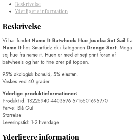
Beskrivelse
Yderligere information
Beskrivelse
Vi har fundet
Name It Batwheels Hue Joseba Set Sail
fra
Name It
hos Smartkidz.dk i kategorien
Drenge Sort
. Mega
sej hue fra name it. Huen er med et sejt print foran af
batwheels og har to fine ører på toppen.
95% økologisk bomuld, 5% elastan.
Vaskes ved 40 grader.
Yderlige produktinformationer:
Produkt id: 13225940-4403696 5715501695970
Farve: Blå Gul
Størrelse:
Leveringstid: 1-2 hverdage
Yderligere information