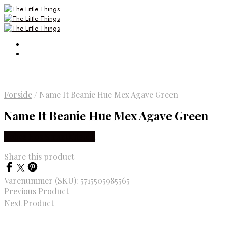
Forside
/
Name It Beanie Hue Mex Agave Green
Name It Beanie Hue Mex Agave Green
Købes Hos Smartkidz.dk
Share this product
Varenummer (SKU):
5715505985565
Previous Product
Next Product