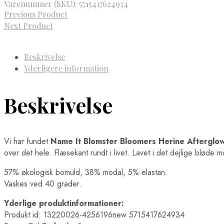
Varenummer (SKU):
5715417624934
Previous Product
Next Product
Beskrivelse
Yderligere information
Beskrivelse
Vi har fundet
Name It Blomster Bloomers Herine Afterglo
over det hele. Flæsekant rundt i livet. Lavet i det dejlige bløde m
57% økologisk bomuld, 38% modal, 5% elastan.
Vaskes ved 40 grader.
Yderlige produktinformationer:
Produkt id: 13220026-4256196new 5715417624934