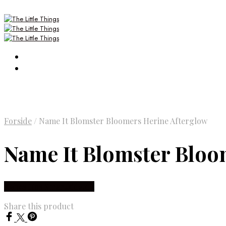
Forside
/
Name It Blomster Bloomers Herine Afterglow
Name It Blomster Bloo
Købes Hos Smartkidz.dk
Share this product