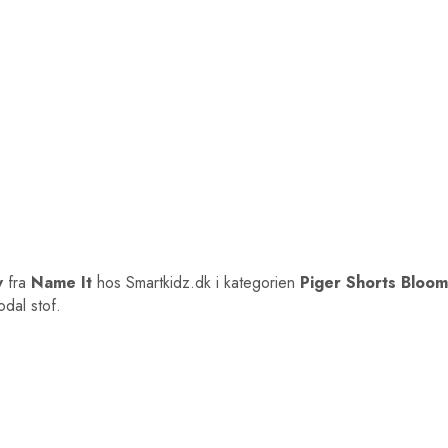
w
fra
Name It
hos Smartkidz.dk i kategorien
Piger Shorts Bloo
odal stof.