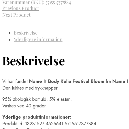
Varenummer (SKU):
5715517377884
Previous Product
Next Product
Beskrivelse
Yderligere information
Beskrivelse
Vi har fundet
Name It Body Kulia Festival Bloom
fra
Name I
Den lukkes med trykknapper.
95% økologisk bomuld, 5% elastan.
Vaskes ved 40 grader.
Yderlige produktinformationer:
Produkt id: 13231527-4526641 5715517377884