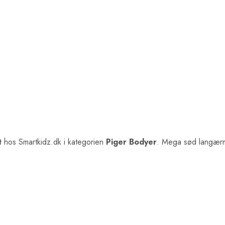
t
hos Smartkidz.dk i kategorien
Piger Bodyer
. Mega sød langærme