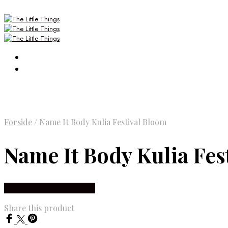
Forside
/
Name It Body Kulia Festival Bloom
Name It Body Kulia Fes
Købes Hos Smartkidz.dk
Share this product