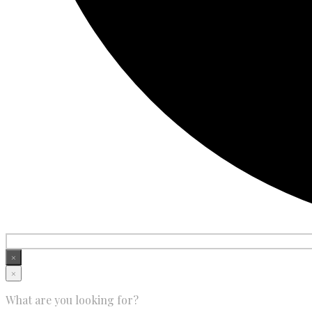
×
×
What are you looking for?