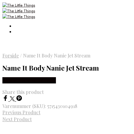
Forside
/
Name It Body Nanie Jet Stream
Name It Body Nanie Jet Stream
Købes Hos Smartkidz.dk
Share this product
Varenummer (SKU):
5715430104918
Previous Product
Next Product