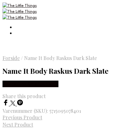
Forside
/
Name It Body Raskus Dark Slate
Name It Body Raskus Dark Slate
Købes Hos Smartkidz.dk
Share this product
Varenummer (SKU):
5715095078401
Previous Product
Next Product