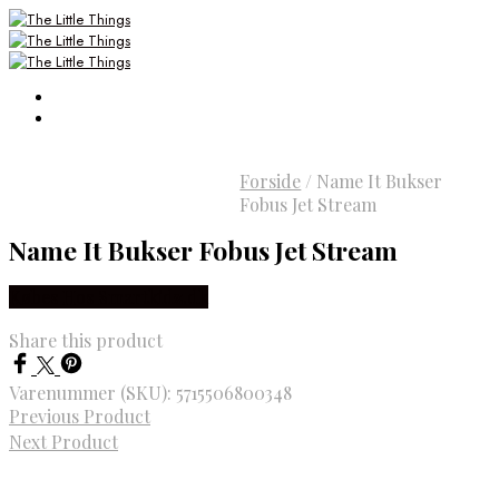
Forside
/
Name It Bukser
Fobus Jet Stream
Name It Bukser Fobus Jet Stream
Købes Hos Smartkidz.dk
Share this product
Varenummer (SKU):
5715506800348
Previous Product
Next Product