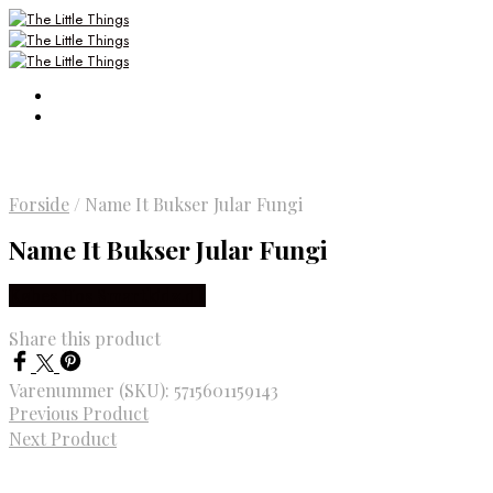
Forside
/
Name It Bukser Jular Fungi
Name It Bukser Jular Fungi
Købes Hos Smartkidz.dk
Share this product
Varenummer (SKU):
5715601159143
Previous Product
Next Product