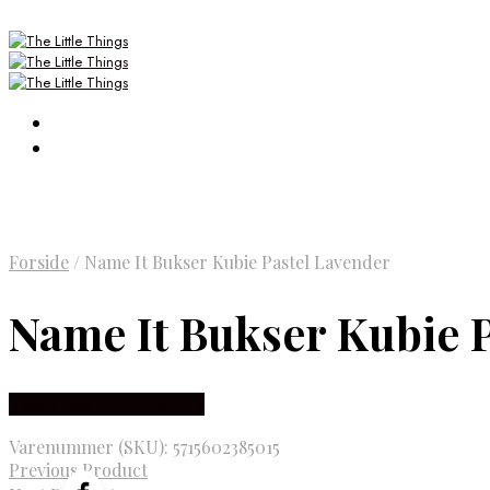
Forside
/
Name It Bukser Kubie Pastel Lavender
Name It Bukser Kubie 
Købes Hos Smartkidz.dk
Varenummer (SKU):
5715602385015
Previous Product