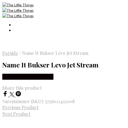
Forside
/
Name It Bukser Levo Jet Stream
Name It Bukser Levo Jet Stream
Købes Hos Smartkidz.dk
Share this product
Varenummer (SKU):
5715602413008
Previous Product
Next Product