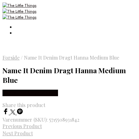
Forside
/
Name It Denim Dragt Hanna Medium Blue
Name It Denim Dragt Hanna Medium
Blue
Købes Hos Smartkidz.dk
Share this product
Varenummer (SKU):
5715508931842
Previous Product
Next Product