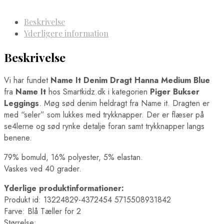
Beskrivelse
Yderligere information
Beskrivelse
Vi har fundet
Name It Denim Dragt Hanna Medium Blue
fra
Name It
hos Smartkidz.dk i kategorien
Piger Bukser
Leggings
. Møg sød denim heldragt fra Name it. Dragten er
med “seler” som lukkes med trykknapper. Der er flæser på
se4lerne og sød rynke detalje foran samt trykknapper langs
benene.
79% bomuld, 16% polyester, 5% elastan.
Vaskes ved 40 grader.
Yderlige produktinformationer:
Produkt id: 13224829-4372454 5715508931842
Farve: Blå Tæller for 2
Størrelse: