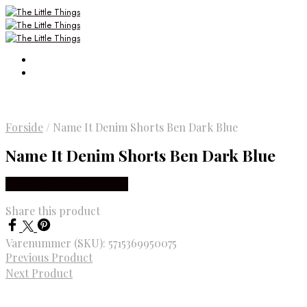
Forside
/
Name It Denim Shorts Ben Dark Blue
Name It Denim Shorts Ben Dark Blue
Købes Hos Smartkidz.dk
Share this product
Varenummer (SKU):
5715369950075
Previous Product
Next Product