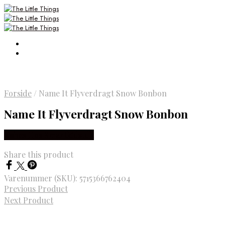
Forside
/
Name It Flyverdragt Snow Bonbon
Name It Flyverdragt Snow Bonbon
Købes Hos Smartkidz.dk
Share this product
Varenummer (SKU):
5715366762404
Previous Product
Next Product