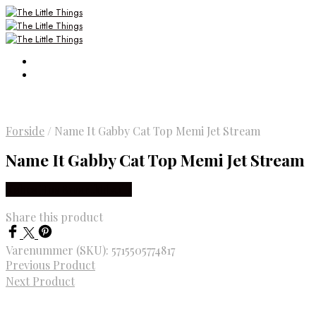
Forside
/
Name It Gabby Cat Top Memi Jet Stream
Name It Gabby Cat Top Memi Jet Stream
Købes Hos Smartkidz.dk
Share this product
Varenummer (SKU):
5715505774817
Previous Product
Next Product