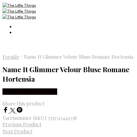
Forside
/
Name It Glimmer Velour Bluse Romane Hortensia
Name It Glimmer Velour Bluse Romane
Hortensia
Købes Hos Smartkidz.dk
Share this product
Varenummer (SKU):
5715313441338
Previous Product
Next Product