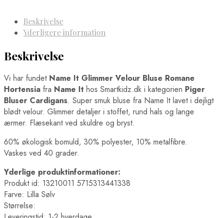
Beskrivelse
Yderligere information
Beskrivelse
Vi har fundet
Name It Glimmer Velour Bluse Romane
Hortensia
fra
Name It
hos Smartkidz.dk i kategorien
Piger
Bluser Cardigans
. Super smuk bluse fra Name It lavet i dejligt
blødt velour. Glimmer detaljer i stoffet, rund hals og lange
ærmer. Flæsekant ved skuldre og bryst.
60% økologisk bomuld, 30% polyester, 10% metalfibre.
Vaskes ved 40 grader.
Yderlige produktinformationer:
Produkt id: 13210011 5715313441338
Farve: Lilla Sølv
Størrelse:
Leveringstid: 1-2 hverdage