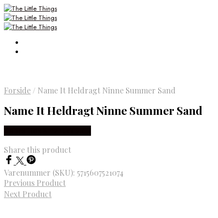
Forside
/
Name It Heldragt Ninne Summer Sand
Name It Heldragt Ninne Summer Sand
Købes Hos Smartkidz.dk
Share this product
Varenummer (SKU):
5715607521074
Previous Product
Next Product