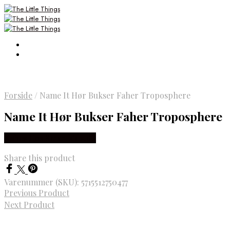
Forside
/
Name It Hør Bukser Faher Troposphere
Name It Hør Bukser Faher Troposphere
Købes Hos Smartkidz.dk
Share this product
Varenummer (SKU):
5715512750477
Previous Product
Next Product