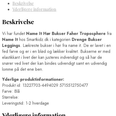
Beskrivelse
Yderligere information
Beskrivelse
Vi har fundet
Name It Hør Bukser Faher Troposphere
fra
Name It
hos Smartkidz.dk i kategorien
Drenge Bukser
Leggings
. Lækreste bukser i hør fra name it. De er lavet i en
fed farve og er i en blød og lækker kvalitet. Bukserne er med
elastikkant i livet der kan justeres indvendigt og så har de
snører ved livet der kan bindes udvendigt samt en udvendig
lomme på det ene ben.
Yderlige produktinformationer:
Produkt id: 13227703-4494029 5715512750477
Farve: Blå
Størrelse:
Leveringstid: 1-2 hverdage
Yderligere information