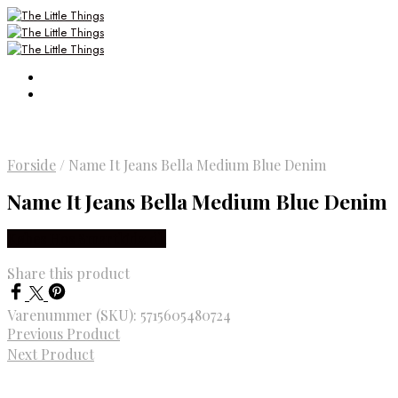
Forside
/
Name It Jeans Bella Medium Blue Denim
Name It Jeans Bella Medium Blue Denim
Købes Hos Smartkidz.dk
Share this product
Varenummer (SKU):
5715605480724
Previous Product
Next Product