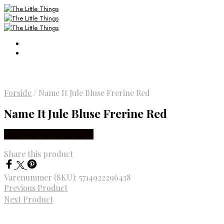
Forside
/
Name It Jule Bluse Frerine Red
Name It Jule Bluse Frerine Red
Købes Hos Smartkidz.dk
Share this product
Varenummer (SKU):
5714922296438
Previous Product
Next Product