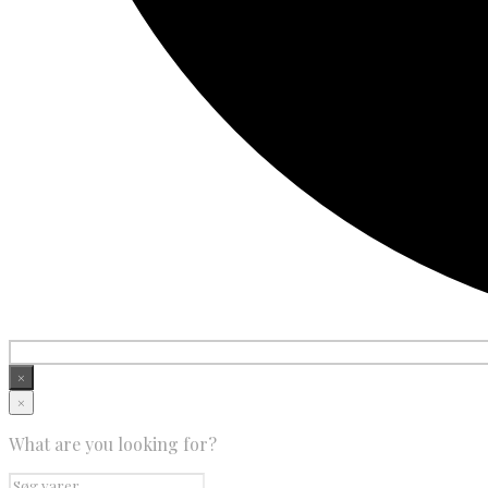
×
×
What are you looking for?