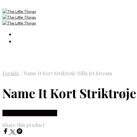
Forside
/
Name It Kort Striktrøje Nilla Jet Stream
Name It Kort Striktrøje
Købes Hos Smartkidz.dk
Share this product