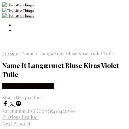
Forside
/
Name It Langærmet Bluse Kiras Violet Tulle
Name It Langærmet Bluse Kiras Violet
Tulle
Købes Hos Smartkidz.dk
Share this product
Varenummer (SKU):
5715416426560
Previous Product
Next Product