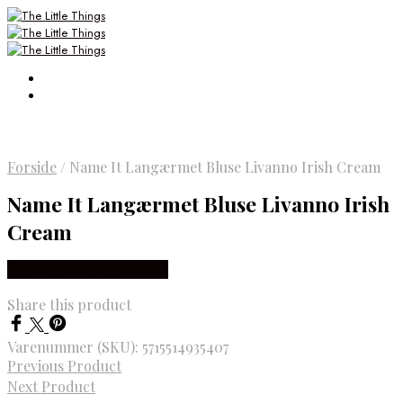
Forside
/
Name It Langærmet Bluse Livanno Irish Cream
Name It Langærmet Bluse Livanno Irish
Cream
Købes Hos Smartkidz.dk
Share this product
Varenummer (SKU):
5715514935407
Previous Product
Next Product