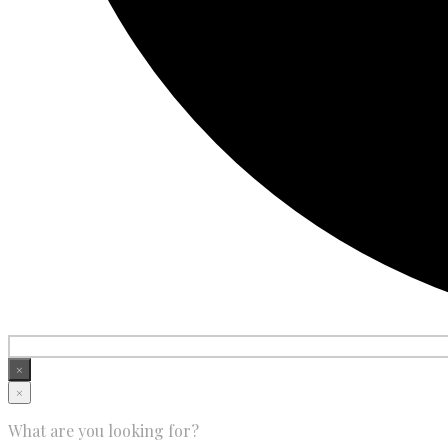
×
×
What are you looking for?