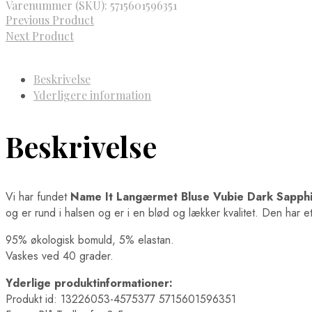
Varenummer (SKU):
5715601596351
Previous Product
Next Product
Beskrivelse
Yderligere information
Beskrivelse
Vi har fundet
Name It Langærmet Bluse Vubie Dark Sapph
og er rund i halsen og er i en blød og lækker kvalitet. Den har e
95% økologisk bomuld, 5% elastan.
Vaskes ved 40 grader.
Yderlige produktinformationer:
Produkt id: 13226053-4575377 5715601596351