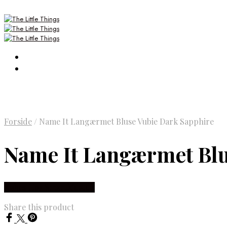
Forside
/
Name It Langærmet Bluse Vubie Dark Sapphire
Name It Langærmet Blu
Købes Hos Smartkidz.dk
Share this product