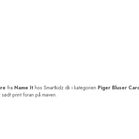
ire
fra
Name It
hos Smartkidz.dk i kategorien
Piger Bluser Car
t sødt print foran på maven.