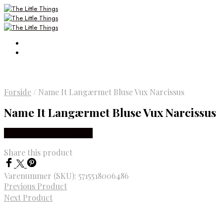
Forside
/
Name It Langærmet Bluse Vux Narcissus
Name It Langærmet Bluse Vux Narcissus
Købes Hos Smartkidz.dk
Share this product
Varenummer (SKU):
5715518006486
Previous Product
Next Product