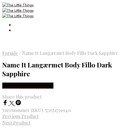
Forside
/
Name It Langærmet Body Fillo Dark Sapphire
Name It Langærmet Body Fillo Dark
Sapphire
Købes Hos Smartkidz.dk
Share this product
Varenummer (SKU):
5715517399411
Previous Product
Next Product