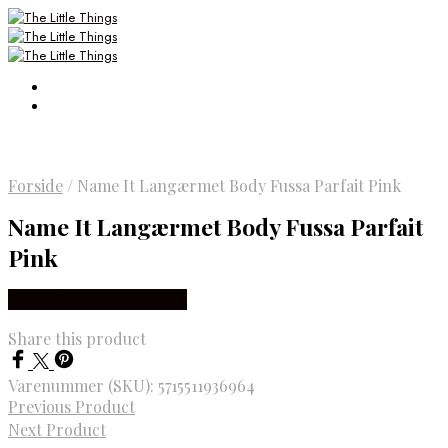
Forside
/
Name It Langærmet Body Fussa Parfait Pink
Name It Langærmet Body Fussa Parfait
Pink
Købes Hos Smartkidz.dk
Share this product
Varenummer (SKU):
5715511936964
Previous Product
Next Product