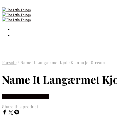
Forside
/
Name It Langærmet Kjole Kianna Jet Stream
Name It Langærmet Kjo
Købes Hos Smartkidz.dk
Share this product