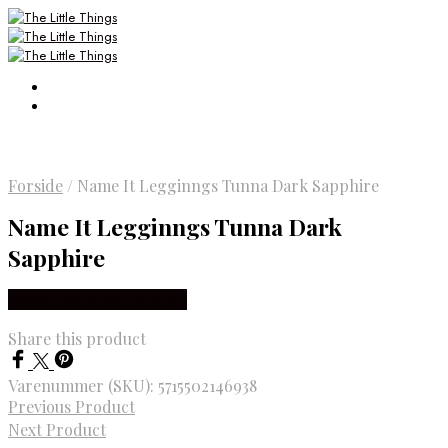
Forside
/
Name It Legginngs Tunna Dark Sapphire
Name It Legginngs Tunna Dark
Sapphire
Købes Hos Smartkidz.dk
Share this product
Varenummer (SKU):
5715502146938
Previous Product
Next Product