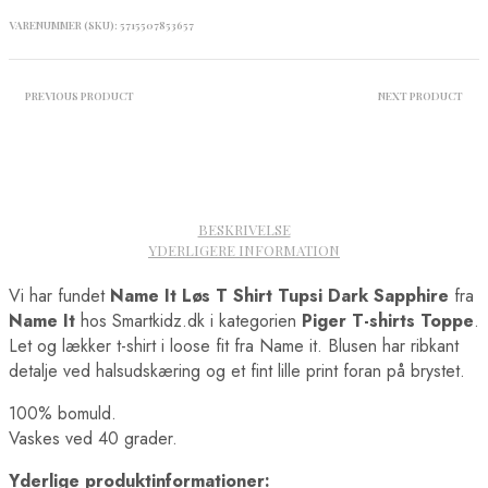
VARENUMMER (SKU):
5715507853657
PREVIOUS PRODUCT
NEXT PRODUCT
BESKRIVELSE
YDERLIGERE INFORMATION
Vi har fundet
Name It Løs T Shirt Tupsi Dark Sapphire
fra
Name It
hos Smartkidz.dk i kategorien
Piger T-shirts Toppe
.
Let og lækker t-shirt i loose fit fra Name it. Blusen har ribkant
detalje ved halsudskæring og et fint lille print foran på brystet.
100% bomuld.
Vaskes ved 40 grader.
Yderlige produktinformationer: