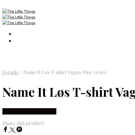
Forside
/
Name It Løs T-shirt Vagno Pine Grove
Name It Løs T-shirt Va
Købes Hos Smartkidz.dk
Share this product