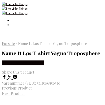
Forside
/
Name It Løs T-shirt Vagno Troposphere
Name It Løs T-shirt Vagno Troposphere
Købes Hos Smartkidz.dk
Share this product
Varenummer (SKU):
5715506856550
Previous Product
Next Product