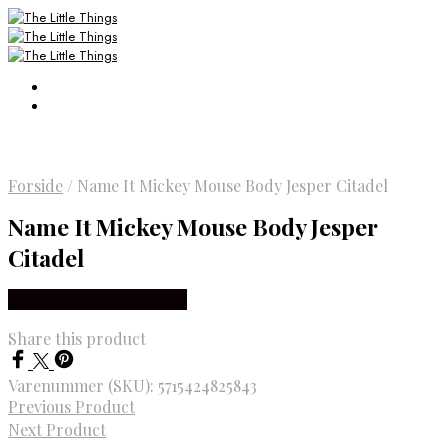
Forside
/
Name It Mickey Mouse Body Jesper Citadel
Name It Mickey Mouse Body Jesper
Citadel
Købes Hos Smartkidz.dk
Share this product
Varenummer (SKU):
5715424825843
Previous Product
Next Product