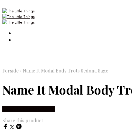
Forside
/
Name It Modal Body Trots Sedona Sage
Name It Modal Body Tr
Købes Hos Smartkidz.dk
Share this product