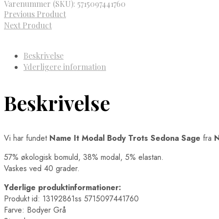
Varenummer (SKU):
5715097441760
Previous Product
Next Product
Beskrivelse
Yderligere information
Beskrivelse
Vi har fundet
Name It Modal Body Trots Sedona Sage
fra
N
57% økologisk bomuld, 38% modal, 5% elastan.
Vaskes ved 40 grader.
Yderlige produktinformationer:
Produkt id: 13192861ss 5715097441760
Farve: Bodyer Grå