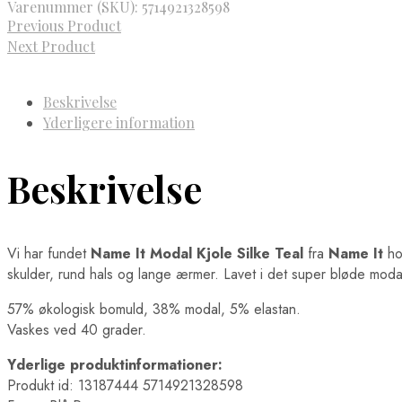
Varenummer (SKU):
5714921328598
Previous Product
Next Product
Beskrivelse
Yderligere information
Beskrivelse
Vi har fundet
Name It Modal Kjole Silke Teal
fra
Name It
ho
skulder, rund hals og lange ærmer. Lavet i det super bløde modal
57% økologisk bomuld, 38% modal, 5% elastan.
Vaskes ved 40 grader.
Yderlige produktinformationer:
Produkt id: 13187444 5714921328598