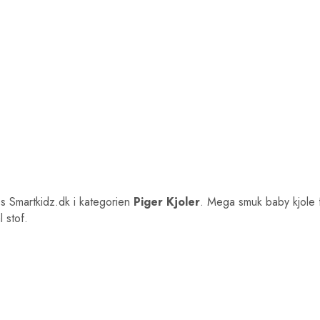
s Smartkidz.dk i kategorien
Piger Kjoler
. Mega smuk baby kjole f
 stof.