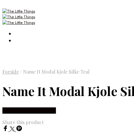
Forside
/
Name It Modal Kjole Silke Teal
Name It Modal Kjole Si
Købes Hos Smartkidz.dk
Share this product