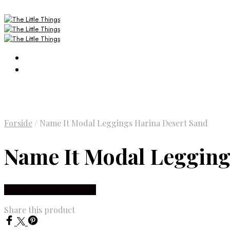
Forside
/
Name It Modal Leggings Harina Desert Sand
Name It Modal Legging
Købes Hos Smartkidz.dk
Share this product