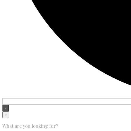
×
×
What are you looking for?