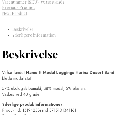
Varenummer (SKU):
5715101341161
Previous Product
Next Product
Beskrivelse
Yderligere information
Beskrivelse
Vi har fundet
Name It Modal Leggings Harina Desert Sand
bløde modal stof.
57% økologisk bomuld, 38% modal, 5% elastan.
Vaskes ved 40 grader.
Yderlige produktinformationer:
Produkt id: 13194258sand 5715101341161