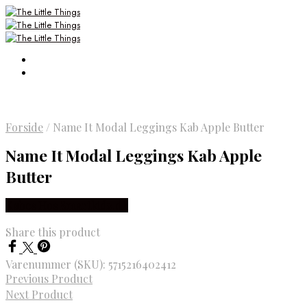
Forside
/
Name It Modal Leggings Kab Apple Butter
Name It Modal Leggings Kab Apple
Butter
Købes Hos Smartkidz.dk
Share this product
Varenummer (SKU):
5715216402412
Previous Product
Next Product