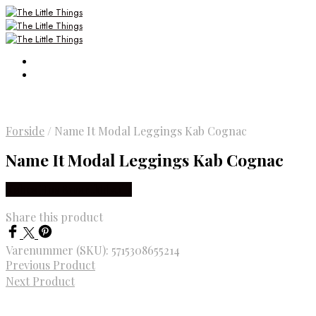
Forside
/
Name It Modal Leggings Kab Cognac
Name It Modal Leggings Kab Cognac
Købes Hos Smartkidz.dk
Share this product
Varenummer (SKU):
5715308655214
Previous Product
Next Product