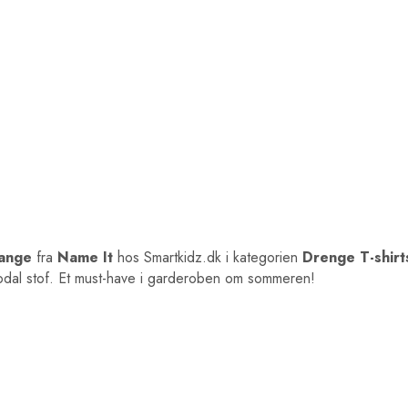
lange
fra
Name It
hos Smartkidz.dk i kategorien
Drenge T-shir
modal stof. Et must-have i garderoben om sommeren!