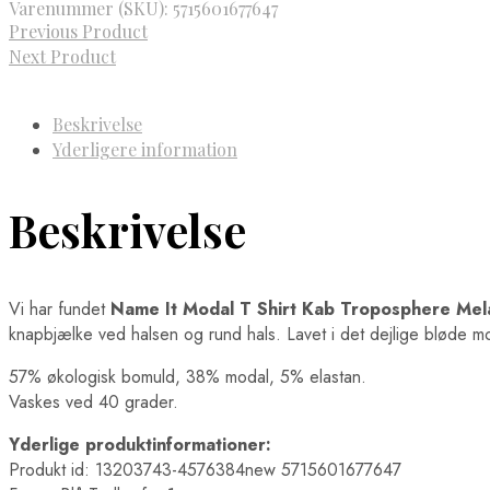
Varenummer (SKU):
5715601677647
Previous Product
Next Product
Beskrivelse
Yderligere information
Beskrivelse
Vi har fundet
Name It Modal T Shirt Kab Troposphere Me
knapbjælke ved halsen og rund hals. Lavet i det dejlige bløde 
57% økologisk bomuld, 38% modal, 5% elastan.
Vaskes ved 40 grader.
Yderlige produktinformationer:
Produkt id: 13203743-4576384new 5715601677647