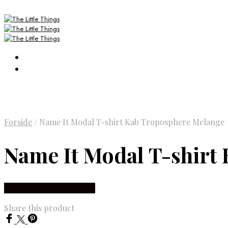
Forside
/
Name It Modal T-shirt Kab Troposphere Melange
Name It Modal T-shirt
Købes Hos Smartkidz.dk
Share this product