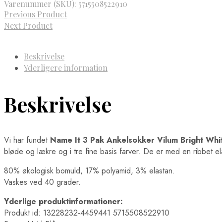
Varenummer (SKU):
5715508522910
Previous Product
Next Product
Beskrivelse
Yderligere information
Beskrivelse
Vi har fundet
Name It 3 Pak Ankelsokker Vilum Bright Whi
bløde og lækre og i tre fine basis farver. De er med en ribbet ela
80% økologisk bomuld, 17% polyamid, 3% elastan.
Vaskes ved 40 grader.
Yderlige produktinformationer:
Produkt id: 13228232-4459441 5715508522910