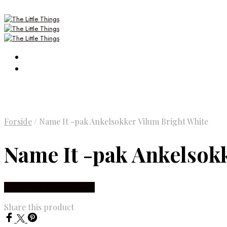
Forside
/
Name It -pak Ankelsokker Vilum Bright White
Name It -pak Ankelsok
Købes Hos Smartkidz.dk
Share this product