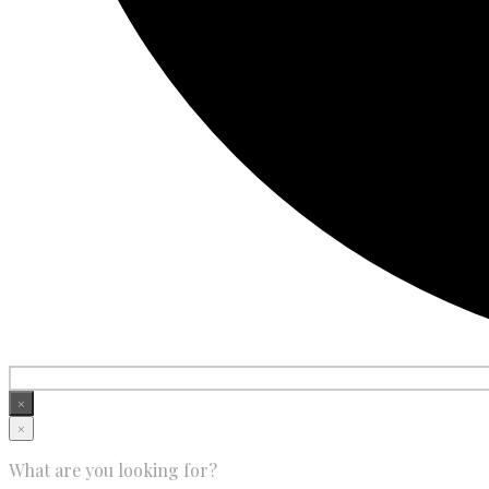
×
×
What are you looking for?