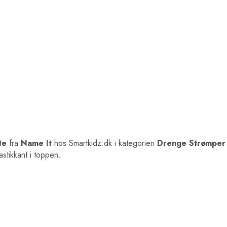
te
fra
Name It
hos Smartkidz.dk i kategorien
Drenge Strømper
stikkant i toppen.