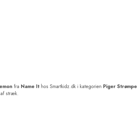
Lemon
fra
Name It
hos Smartkidz.dk i kategorien
Piger Strømp
 af stræk.