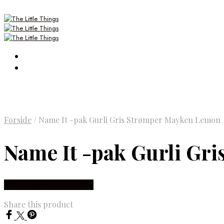
Forside
/
Name It -pak Gurli Gris Strømper Mayken Lemon
Name It -pak Gurli Gr
Købes Hos Smartkidz.dk
Share this product