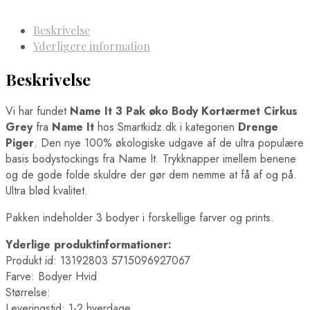
Beskrivelse
Yderligere information
Beskrivelse
Vi har fundet
Name It 3 Pak øko Body Kortærmet Cirkus
Grey
fra
Name It
hos Smartkidz.dk i kategorien
Drenge
Piger
. Den nye 100% økologiske udgave af de ultra populære
basis bodystockings fra Name It. Trykknapper imellem benene
og de gode folde skuldre der gør dem nemme at få af og på.
Ultra blød kvalitet.
Pakken indeholder 3 bodyer i forskellige farver og prints.
Yderlige produktinformationer:
Produkt id: 13192803 5715096927067
Farve: Bodyer Hvid
Størrelse:
Leveringstid: 1-2 hverdage