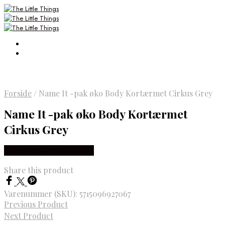
Forside
/
Name It -pak øko Body Kortærmet Cirkus Grey
Name It -pak øko Body Kortærmet
Cirkus Grey
Købes Hos Smartkidz.dk
Share this product
Varenummer (SKU):
5715096927067
Previous Product
Next Product