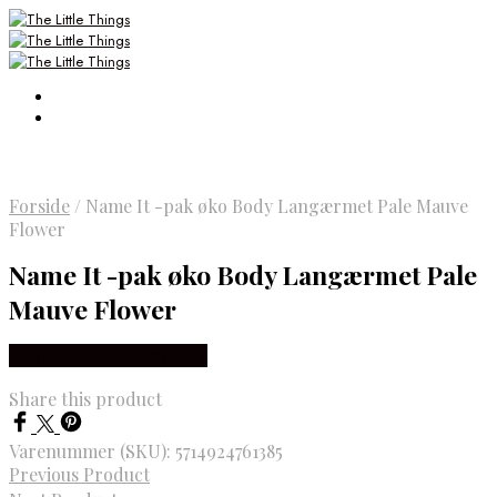
Forside
/
Name It -pak øko Body Langærmet Pale Mauve
Flower
Name It -pak øko Body Langærmet Pale
Mauve Flower
Købes Hos Smartkidz.dk
Share this product
Varenummer (SKU):
5714924761385
Previous Product