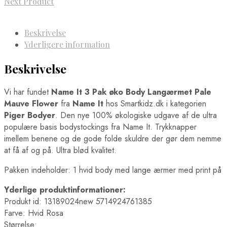
Next Product
Beskrivelse
Yderligere information
Beskrivelse
Vi har fundet
Name It 3 Pak øko Body Langærmet Pale
Mauve Flower
fra
Name It
hos Smartkidz.dk i kategorien
Piger Bodyer
. Den nye 100% økologiske udgave af de ultra
populære basis bodystockings fra Name It. Trykknapper
imellem benene og de gode folde skuldre der gør dem nemme
at få af og på. Ultra blød kvalitet.
Pakken indeholder: 1 hvid body med lange ærmer med print på
Yderlige produktinformationer:
Produkt id: 13189024new 5714924761385
Farve: Hvid Rosa
Størrelse: