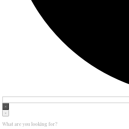
×
×
What are you looking for?