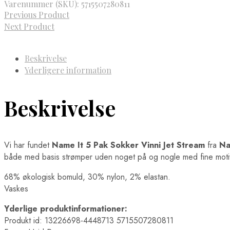
Varenummer (SKU):
5715507280811
Previous Product
Next Product
Beskrivelse
Yderligere information
Beskrivelse
Vi har fundet
Name It 5 Pak Sokker Vinni Jet Stream
fra
Na
både med basis strømper uden noget på og nogle med fine motiver
68% økologisk bomuld, 30% nylon, 2% elastan.
Vaskes
Yderlige produktinformationer:
Produkt id: 13226698-4448713 5715507280811