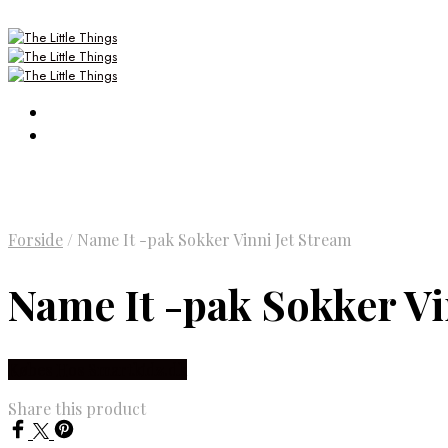
Forside
/
Name It -pak Sokker Vinni Jet Stream
Name It -pak Sokker Vi
Købes Hos Smartkidz.dk
Share this product