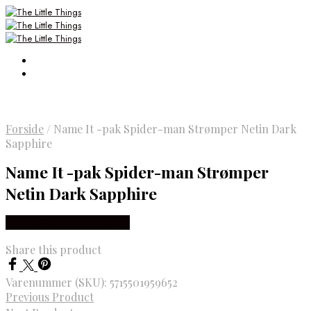
Forside
/
Name It -pak Spider-man Strømper Netin Dark
Sapphire
Name It -pak Spider-man Strømper
Netin Dark Sapphire
Købes Hos Smartkidz.dk
Share this product
Varenummer (SKU):
5715501959652
Previous Product