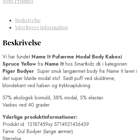
Next Product
Beskrivelse
Yderligere information
Beskrivelse
Vi har fundet
Name It Pufærme Modal Body Kabexi
Spruce Yellow
fra
Name It
hos Smartkidz.dk i kategorien
Piger Bodyer
. Super smuk langærmet body fra Name It lavet i
det super bløde modal stof. Sødt puff ved skuldrene,
blondekant ved halsen og trykknaplukning.
57% økologisk bomuld, 38% modal, 5% elastan.
Vaskes ved 40 grader.
Yderlige produktinformationer:
Produkt id: 13187459sy 5714921436439
Farve: Gul Bodyer (lange ærmer)
Størrelse: