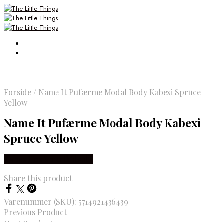
Forside
/
Name It Pufærme Modal Body Kabexi Spruce
Yellow
Name It Pufærme Modal Body Kabexi
Spruce Yellow
Købes Hos Smartkidz.dk
Share this product
Varenummer (SKU):
5714921436439
Previous Product