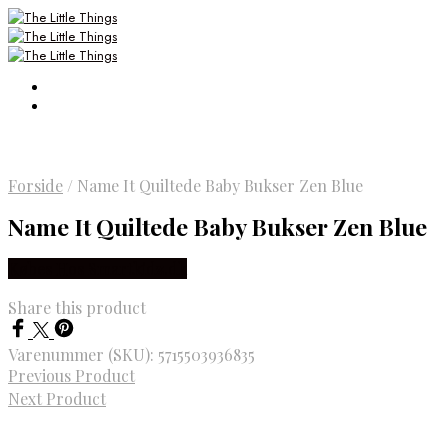
Forside
/
Name It Quiltede Baby Bukser Zen Blue
Name It Quiltede Baby Bukser Zen Blue
Købes Hos Smartkidz.dk
Share this product
Varenummer (SKU):
5715503936835
Previous Product
Next Product