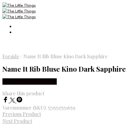
Forside
/
Name It Rib Bluse Kino Dark Sapphire
Name It Rib Bluse Kino Dark Sapphire
Købes Hos Smartkidz.dk
Share this product
Varenummer (SKU):
5715517551659
Previous Product
Next Product