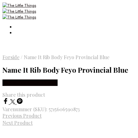
Forside
/
Name It Rib Body Feyo Provincial Blue
Name It Rib Body Feyo Provincial Blue
Købes Hos Smartkidz.dk
Share this product
Varenummer (SKU):
5715606590873
Previous Product
Next Product