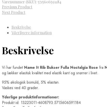
Varenummer (SKU):
5715606591184
Previous Product
Next Product
Beskrivelse
Yderligere information
Beskrivelse
Vi har fundet
Name It Rib Bukser Fulla Nostalgia Rose
fra
N
og lækker elastisk kvalitet med elastik kant og snørrer i livet.
95% økologisk bomuld, 5% elastan.
Vaskes ved 40 grader.
Yderlige produktinformationer:
Produkt id: 13223011-4608793 5715606591184