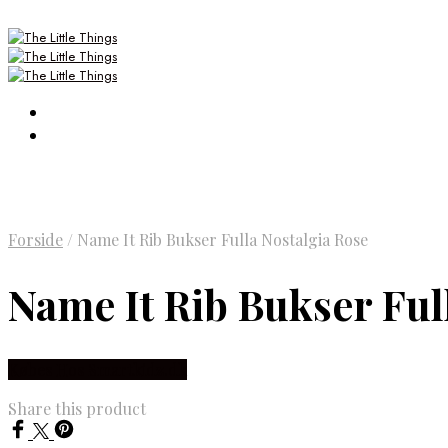
Forside
/
Name It Rib Bukser Fulla Nostalgia Rose
Name It Rib Bukser Ful
Købes Hos Smartkidz.dk
Share this product